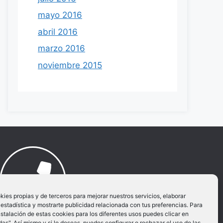
mayo 2016
abril 2016
marzo 2016
noviembre 2015
es propias y de terceros para mejorar nuestros servicios, elaborar
estadística y mostrarte publicidad relacionada con tus preferencias. Para
nstalación de estas cookies para los diferentes usos puedes clicar en
Llamar al movil:
as". Así mismo y si lo deseas, puedes configurar o rechazar el uso de las