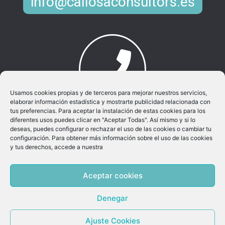
info@callosaconsultors.es
Usamos cookies propias y de terceros para mejorar nuestros servicios,
elaborar información estadística y mostrarte publicidad relacionada con
Llamar al movil:
tus preferencias. Para aceptar la instalación de estas cookies para los
965 881 096
diferentes usos puedes clicar en "Aceptar Todas". Así mismo y si lo
deseas, puedes configurar o rechazar el uso de las cookies o cambiar tu
configuración. Para obtener más información sobre el uso de las cookies
y tus derechos, accede a nuestra
Callosa Consultors SL © 2026 | Powered by
Aceptar cookies
OptimByte
Denegar
Ajuste Cookies