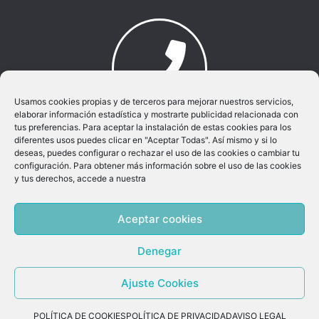
Usamos cookies propias y de terceros para mejorar nuestros servicios,
elaborar información estadística y mostrarte publicidad relacionada con
Llamar al movil:
tus preferencias. Para aceptar la instalación de estas cookies para los
965 881 096
diferentes usos puedes clicar en "Aceptar Todas". Así mismo y si lo
deseas, puedes configurar o rechazar el uso de las cookies o cambiar tu
configuración. Para obtener más información sobre el uso de las cookies
y tus derechos, accede a nuestra
Callosa Consultors SL © 2026 | Powered by
Aceptar cookies
OptimByte
Denegar
Ajuste Cookies
Aviso Legal
|
Política de Privacidad
|
Política de
Cookies
POLÍTICA DE COOKIES
POLÍTICA DE PRIVACIDAD
AVISO LEGAL