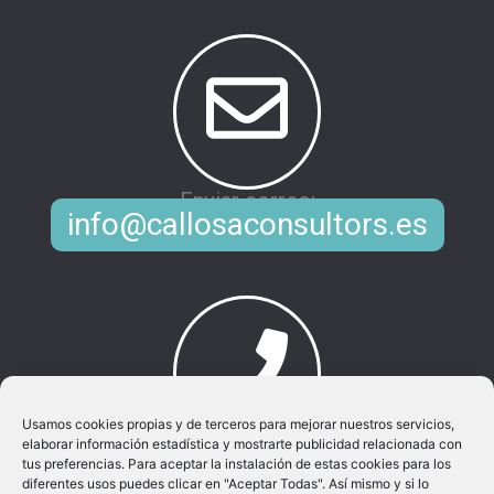
Enviar correo:
info@callosaconsultors.es
Usamos cookies propias y de terceros para mejorar nuestros servicios,
elaborar información estadística y mostrarte publicidad relacionada con
Llamar al movil:
tus preferencias. Para aceptar la instalación de estas cookies para los
965 881 096
diferentes usos puedes clicar en "Aceptar Todas". Así mismo y si lo