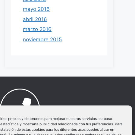
mayo 2016
abril 2016
marzo 2016
noviembre 2015
es propias y de terceros para mejorar nuestros servicios, elaborar
estadística y mostrarte publicidad relacionada con tus preferencias. Para
nstalación de estas cookies para los diferentes usos puedes clicar en
Llamar al movil:
as". Así mismo y si lo deseas, puedes configurar o rechazar el uso de las