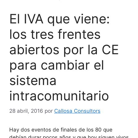
El IVA que viene:
los tres frentes
abiertos por la CE
para cambiar el
sistema
intracomunitario
28 abril, 2016
por
Callosa Consultors
Hay dos eventos de finales de los 80 que
debían durar pocos años y que hoy siguen vivos