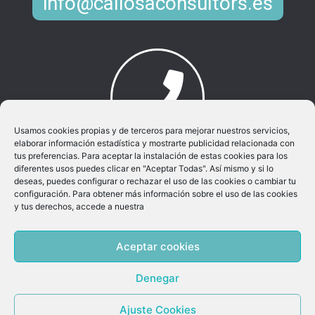
info@callosaconsultors.es
Usamos cookies propias y de terceros para mejorar nuestros servicios,
elaborar información estadística y mostrarte publicidad relacionada con
Llamar al movil:
tus preferencias. Para aceptar la instalación de estas cookies para los
965 881 096
diferentes usos puedes clicar en "Aceptar Todas". Así mismo y si lo
deseas, puedes configurar o rechazar el uso de las cookies o cambiar tu
configuración. Para obtener más información sobre el uso de las cookies
y tus derechos, accede a nuestra
Callosa Consultors SL © 2026 | Powered by
Aceptar cookies
OptimByte
Denegar
Ajuste Cookies